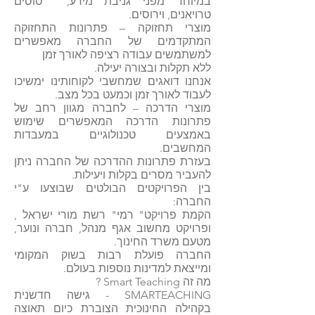
במיוחד מפני גניבת מידע, סוסים
טרויאנים, וירוסים.
מוצרי תחזוקה – פתרונות התחזוקה
המתקדמים של החברה מאפשרים
למשתמשים עבודה רציפה לאורך זמן
ללא תקלות ובצורה יעילה.
אנחנו דואגים שמחשבי לקוחותינו ימשיכו
לעבוד לאורך זמן וכמעט בכל מצב.
מוצרי הדרכה – לחברה מגוון רחב של
פתרונות הדרכה המאפשרים שימוש
באמצעים טכנולוגיים במעבדות
המחשבים.
בעזרת פתרונות ההדרכה של החברה ניתן
להעביר מסרים בקלות ויעילות.
בין הפרויקטים הבולטים שבוצעו ע"י
החברה:
הקמת פרויקט" רמי" רשת מורי ישראל ,
ופרויקט מחשוב אגף מנהל, חברה ונוער,
מטעם משרד החינוך.
החברה פועלת רבות בשוק המקומי
ומייצאת למדינות נוספות בעולם.
מה זה Smart Teaching ?
SMARTEACHING - גישה חדשנית
בקהילה החינוכית הצוברת כיום תאוצה