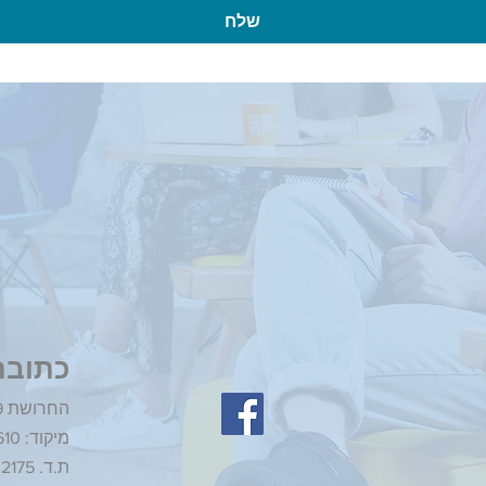
שלח
כתובת
Ra'anana החרושת 19, רעננה
מיקוד: 4365610
ת.ד. 2175